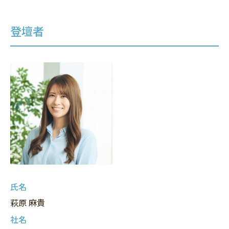
登壇者
氏名
萩原 麻貴
社名